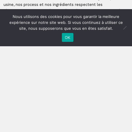
usine, nos process et nos ingrédients respectent les
réglementations en matière de sécurité alimentaire, traçabilité, et
Nous utilisons des cookies pour vous garantir la meilleure
protection de l’environnement.
expérience sur notre site web. Si vous continuez à utiliser ce
site, nous supposerons que vous en êtes satisfait.
CORNILLÉ, membre de l’association
Produit en Bretagne
,
est
OK
labellisée
Origine France Garantie®
par l’organisme
AFNOR
Certification
. Un label garantissant l’origine française des matières
premières jusqu’à la production des ingrédients.
->
PLUS D’INFO SUR : NOS
PARTENAIRES
-> PLUS D’INFO SUR :
L’INTERPROFESSION